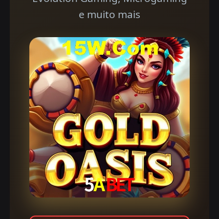
e muito mais