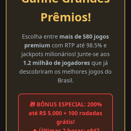
Prêmios!
Escolha entre
mais de 580 jogos
premium
com RTP até 98.5% e
jackpots milionários! Junte-se aos
1.2 milhão de jogadores
que já
descobriram os melhores jogos do
Brasil.
🎁 BÔNUS ESPECIAL: 200%
até R$ 5.000 + 100 rodadas
grátis!
🔥 Últimas 2 horas: +847