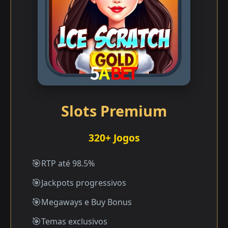
Slots Premium
320+ Jogos
RTP até 98.5%
Jackpots progressivos
Megaways e Buy Bonus
Temas exclusivos