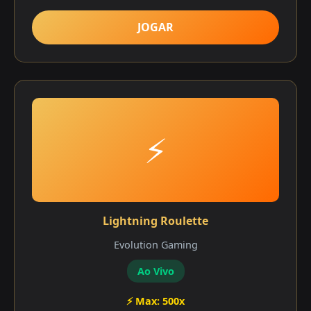
JOGAR
⚡
Lightning Roulette
Evolution Gaming
Ao Vivo
⚡ Max: 500x