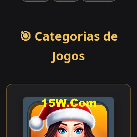
🎯 Categorias de
Jogos