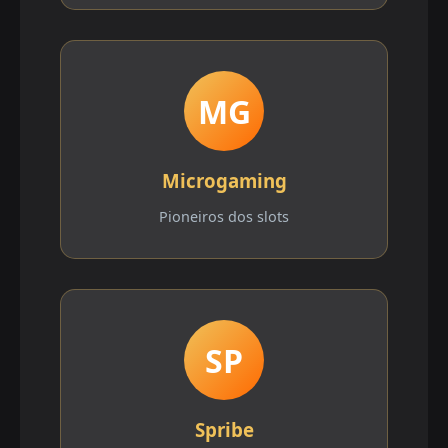
MG
Microgaming
Pioneiros dos slots
SP
Spribe