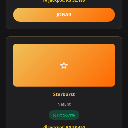
💰 Jackpot: R$ 52.180
JOGAR
⭐
Starburst
NetEnt
RTP: 96.1%
💰 Jackpot: R$ 28.450