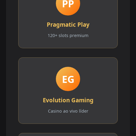
PP
Pragmatic Play
120+ slots premium
EG
Evolution Gaming
Casino ao vivo líder