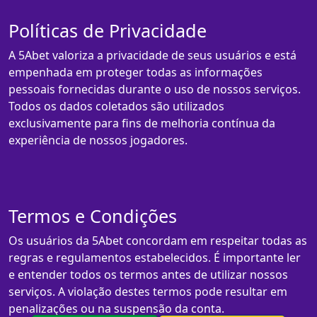
Políticas de Privacidade
A 5Abet valoriza a privacidade de seus usuários e está
empenhada em proteger todas as informações
pessoais fornecidas durante o uso de nossos serviços.
Todos os dados coletados são utilizados
exclusivamente para fins de melhoria contínua da
experiência de nossos jogadores.
Termos e Condições
Os usuários da 5Abet concordam em respeitar todas as
regras e regulamentos estabelecidos. É importante ler
e entender todos os termos antes de utilizar nossos
serviços. A violação destes termos pode resultar em
penalizações ou na suspensão da conta.