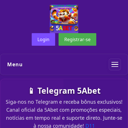
Login
Registrar-se
Menu
📱 Telegram 5Abet
Siga-nos no Telegram e receba bônus exclusivos!
Canal oficial da 5Abet com promoções especiais,
notícias em tempo real e suporte direto. Junte-se
à nossa comunidade!
D11