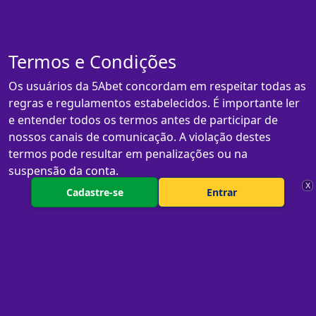
Termos e Condições
Os usuários da 5Abet concordam em respeitar todas as
regras e regulamentos estabelecidos. É importante ler
e entender todos os termos antes de participar de
nossos canais de comunicação. A violação destes
termos pode resultar em penalizações ou na
suspensão da conta.
X
Cadastre-se
Entrar