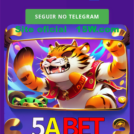
SEGUIR NO TELEGRAM