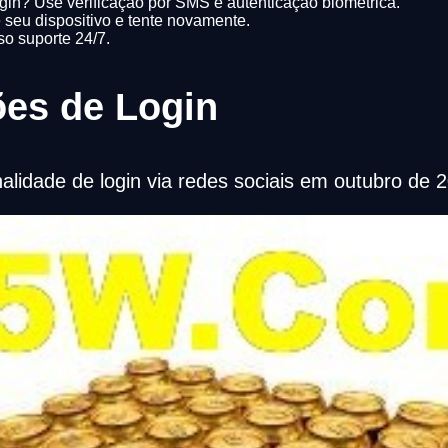
gin? Use verificação por SMS e autenticação biométrica.
 seu dispositivo e tente novamente.
so suporte 24/7.
ões de Login
idade de login via redes sociais em outubro de 20