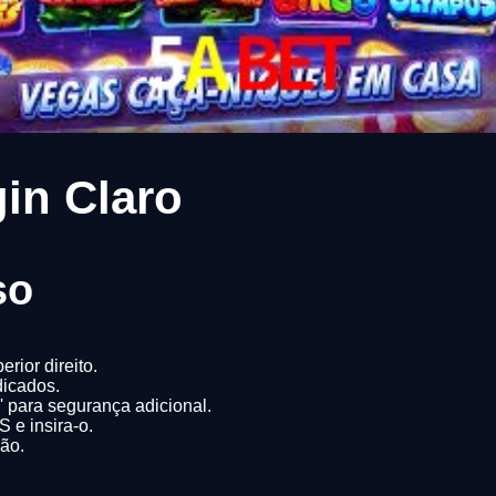
in Claro
so
erior direito.
dicados.
' para segurança adicional.
 e insira-o.
ção.