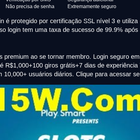
Não precisa de senha
Extremamente seguro
é protegido por certificação SSL nível 3 e utiliza
o login tem uma taxa de sucesso de 99.9% após 
égios premium ao se tornar membro. Login seguro e
até R$1,000+100 giros grátis+7 dias de experiênci
m 10,000+ usuários diários. Clique para acessar se