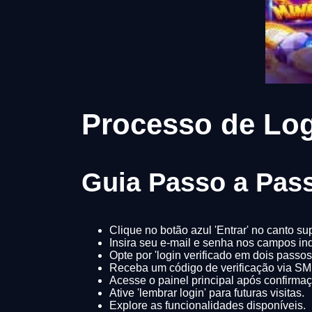
Processo de Log
Guia Passo a Pas
Clique no botão azul 'Entrar' no canto sup
Insira seu e-mail e senha nos campos in
Opte por 'login verificado em dois passos
Receba um código de verificação via SMS
Acesse o painel principal após confirma
Ative 'lembrar login' para futuras visitas.
Explore as funcionalidades disponíveis.