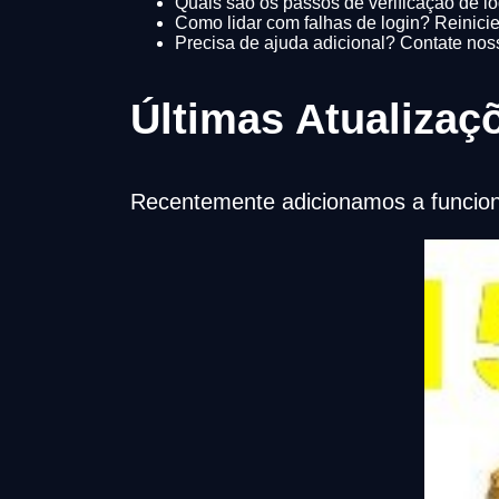
Quais são os passos de verificação de lo
Como lidar com falhas de login? Reinicie
Precisa de ajuda adicional? Contate nos
Últimas Atualizaç
Recentemente adicionamos a funcional