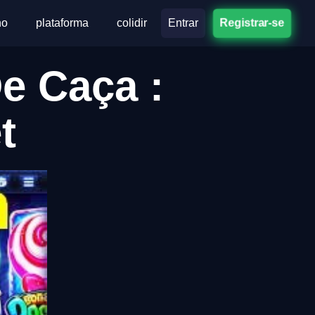
no
plataforma
colidir
Entrar
Registrar-se
e Caça :
t