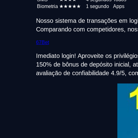
Biometria
★★★★★
1 segundo
Apps
Nosso sistema de transações em login 
Comparando com competidores, noss
67Bet
Imediato login! Aproveite os privil
150% de bônus de depósito inicial, 
avaliação de confiabilidade 4.9/5, co