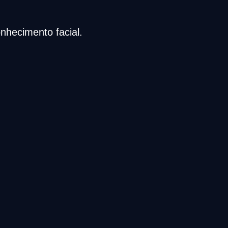
nhecimento facial.