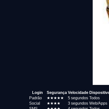
Login
Segurança
Velocidade
Dispositiv
Padrão
★★★★★
5 segundos
Todos
Social
★★★★
3 segundos
Web/Apps
SMS
★★★★
4 segundos
Todos