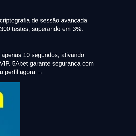
 criptografia de sessão avançada.
300 testes, superando em 3%.
m apenas 10 segundos, ativando
a VIP. 5Abet garante segurança com
u perfil agora →