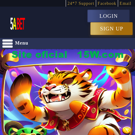
24*7 Support
Facebook
Email
LOGIN
SIGN UP
Menu