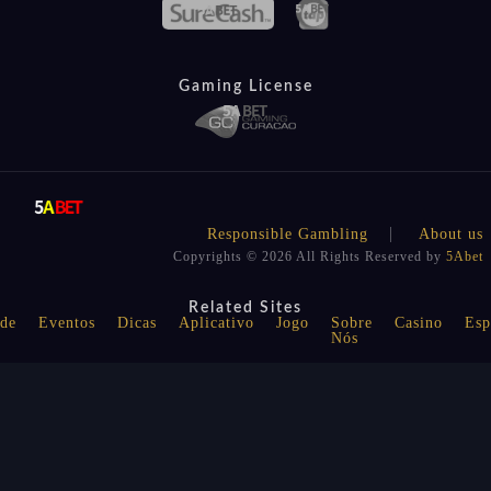
Gaming License
Responsible Gambling
About us
Copyrights © 2026 All Rights Reserved by
5Abet
Related Sites
de
Eventos
Dicas
Aplicativo
Jogo
Sobre
Casino
Esp
Nós