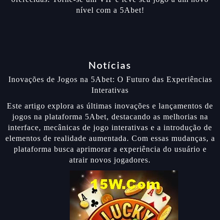
nível com a 5Abet!
Notícias
Inovações de Jogos na 5Abet: O Futuro das Experiências
Interativas
Este artigo explora as últimas inovações e lançamentos de
jogos na plataforma 5Abet, destacando as melhorias na
interface, mecânicas de jogo interativas e a introdução de
elementos de realidade aumentada. Com essas mudanças, a
plataforma busca aprimorar a experiência do usuário e
atrair novos jogadores.