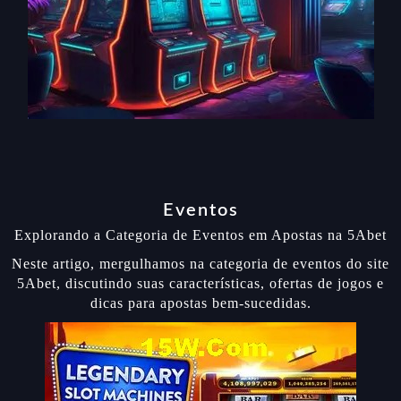
Eventos
Explorando a Categoria de Eventos em Apostas na 5Abet
Neste artigo, mergulhamos na categoria de eventos do site
5Abet, discutindo suas características, ofertas de jogos e
dicas para apostas bem-sucedidas.