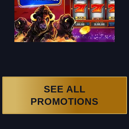
SEE ALL
PROMOTIONS