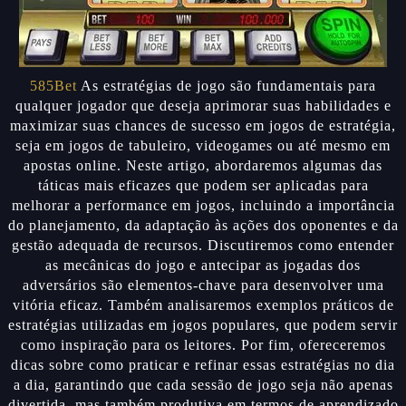
585Bet
As estratégias de jogo são fundamentais para
qualquer jogador que deseja aprimorar suas habilidades e
maximizar suas chances de sucesso em jogos de estratégia,
seja em jogos de tabuleiro, videogames ou até mesmo em
apostas online. Neste artigo, abordaremos algumas das
táticas mais eficazes que podem ser aplicadas para
melhorar a performance em jogos, incluindo a importância
do planejamento, da adaptação às ações dos oponentes e da
gestão adequada de recursos. Discutiremos como entender
as mecânicas do jogo e antecipar as jogadas dos
adversários são elementos-chave para desenvolver uma
vitória eficaz. Também analisaremos exemplos práticos de
estratégias utilizadas em jogos populares, que podem servir
como inspiração para os leitores. Por fim, ofereceremos
dicas sobre como praticar e refinar essas estratégias no dia
a dia, garantindo que cada sessão de jogo seja não apenas
divertida, mas também produtiva em termos de aprendizado