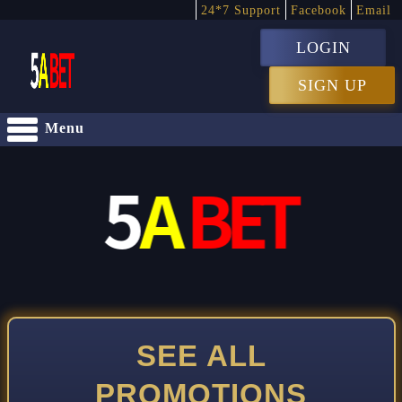
24*7 Support
Facebook
Email
LOGIN
SIGN UP
Menu
SEE ALL
PROMOTIONS