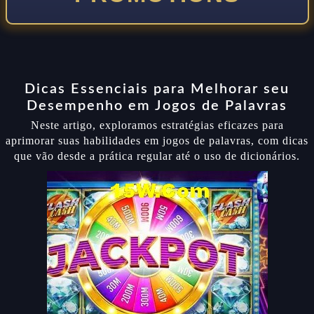
Dicas Essenciais para Melhorar seu
Desempenho em Jogos de Palavras
Neste artigo, exploramos estratégias eficazes para
aprimorar suas habilidades em jogos de palavras, com dicas
que vão desde a prática regular até o uso de dicionários.