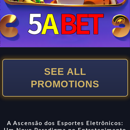
SEE ALL
PROMOTIONS
A Ascensão dos Esportes Eletrônicos: