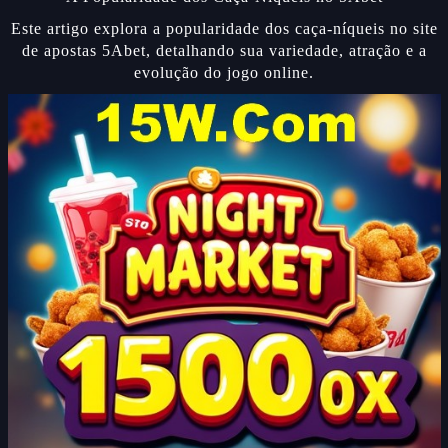
Este artigo explora a popularidade dos caça-níqueis no site
de apostas 5Abet, detalhando sua variedade, atração e a
evolução do jogo online.