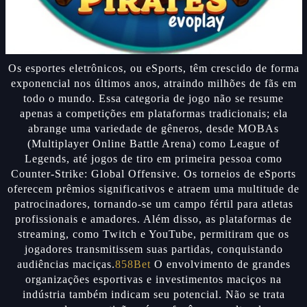
Os esportes eletrônicos, ou eSports, têm crescido de forma
exponencial nos últimos anos, atraindo milhões de fãs em
todo o mundo. Essa categoria de jogo não se resume
apenas a competições em plataformas tradicionais; ela
abrange uma variedade de gêneros, desde MOBAs
(Multiplayer Online Battle Arena) como League of
Legends, até jogos de tiro em primeira pessoa como
Counter-Strike: Global Offensive. Os torneios de eSports
oferecem prêmios significativos e atraem uma multitude de
patrocinadores, tornando-se um campo fértil para atletas
profissionais e amadores. Além disso, as plataformas de
streaming, como Twitch e YouTube, permitiram que os
jogadores transmitissem suas partidas, conquistando
audiências maciças.
858Bet
O envolvimento de grandes
organizações esportivas e investimentos maciços na
indústria também indicam seu potencial. Não se trata