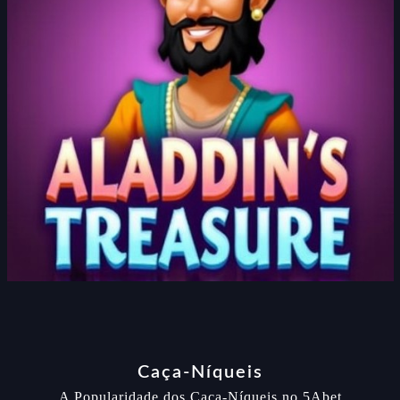
Caça-Níqueis
A Popularidade dos Caça-Níqueis no 5Abet