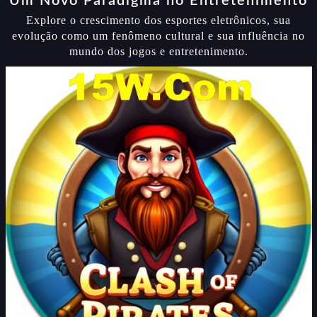
Um Novo Paradigma no Entretenimento
Explore o crescimento dos esportes eletrônicos, sua
evolução como um fenômeno cultural e sua influência no
mundo dos jogos e entretenimento.