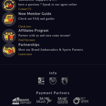
have a question ? Speak to our agent online
Contact CS
New Member Guide
Check out FAQ and guides
Check now
Affiliates Program
Partner with us and earn some income!
Find Out more
Partnerships
Meet our Brand Ambassadors & Sports Partners
Learnt more
Info
Payment Partners