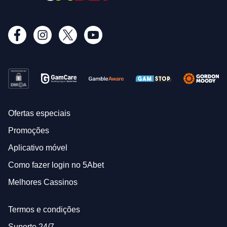
Ofertas especiais
Promoções
Aplicativo móvel
Como fazer login no 5Abet
Melhores Cassinos
Termos e condições
Suporte 24/7