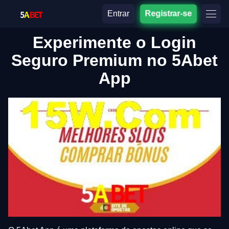
Entrar
Registrar-se
Experimente o Login
Seguro Premium no 5Abet
App