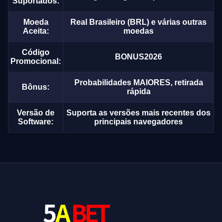
Suportados:
Moeda
Real Brasileiro (BRL) e várias outras
Aceita:
moedas
Código
BONUS2026
Promocional:
Probabilidades MAIORES, retirada
Bônus:
rápida
Versão de
Suporta as versões mais recentes dos
Software:
principais navegadores